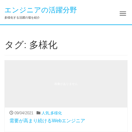
エンジニアの活躍分野
ナ
多様化する活躍の場を紹介
タグ:
多様化
画像がありません
09/04/2021
人気
,
多様化
需要が高まり続けるWebエンジニア